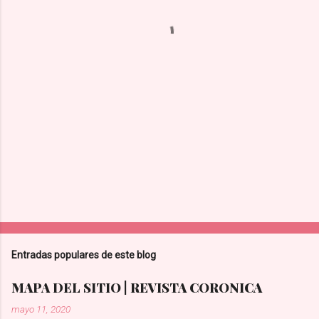
a
r
i
o
s
Entradas populares de este blog
MAPA DEL SITIO | REVISTA CORONICA
mayo 11, 2020