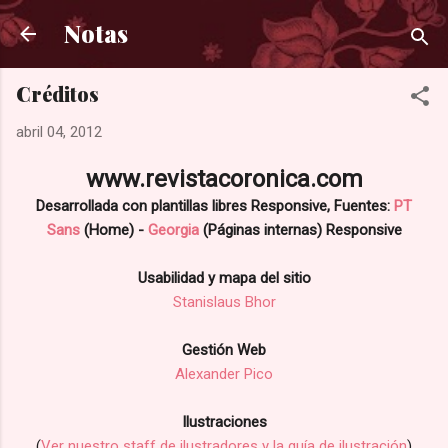
Ir al contenido principal
Notas
Créditos
abril 04, 2012
www.revistacoronica.com
Desarrollada con plantillas libres Responsive, Fuentes:
PT
Sans
(Home) -
Georgia
(Páginas internas) Responsive
Usabilidad y mapa del sitio
Stanislaus Bhor
Gestión Web
Alexander Pico
Ilustraciones
(
Ver nuestro staff de ilustradores y la guía de ilustración
)