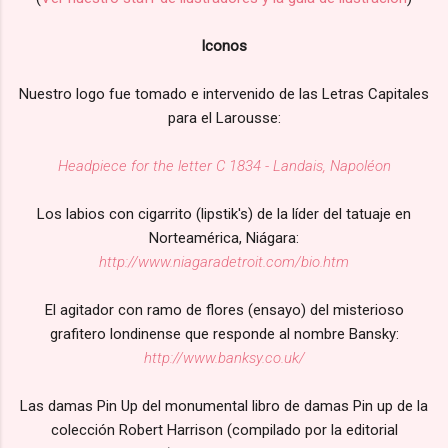
Iconos
Nuestro logo fue tomado e intervenido de las Letras Capitales
para el Larousse:
Headpiece for the letter C 1834 - Landais, Napoléon
Los labios con cigarrito (lipstik's) de la líder del tatuaje en
Norteamérica, Niágara:
http://www.niagaradetroit.com/bio.htm
El agitador con ramo de flores (ensayo) del misterioso
grafitero londinense que responde al nombre Bansky:
http://www.banksy.co.uk/
Las damas Pin Up del monumental libro de damas Pin up de la
colección Robert Harrison (compilado por la editorial