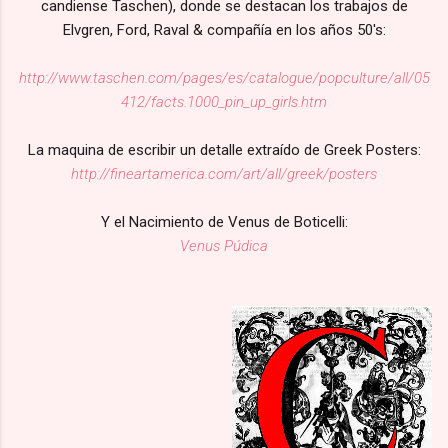
candiense Taschen), donde se destacan los trabajos de
Elvgren, Ford, Raval & compañía en los años 50's:
http://www.taschen.com/pages/es/catalogue/popculture/all/05
412/facts.1000_pin_up_girls.htm
La maquina de escribir un detalle extraído de Greek Posters:
http://fineartamerica.com/art/all/greek/posters
Y el Nacimiento de Venus de Boticelli:
Venus Púdica