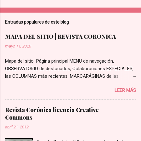
Entradas populares de este blog
MAPA DEL SITIO | REVISTA CORONICA
mayo 11, 2020
Mapa del sitio Página principal MENU de navegación,
OBSERVATORIO de destacados, Colaboraciones ESPECIALES,
las COLUMNAS más recientes, MARCAPÁGINAS de las
secciones, SELECCIÓN del editor y antologías del archivo,
LEER MÁS
publicaciones POPULARES, TENDENCIAS y categorías
aleatorias, lo más RECIENTE y SUMARIO del ISSN. Libros,
columnas, entrevistas, notas de la redacción, traducciones,
Revista Corónica licencia Creative
periodismo cultural www.revistacoronica.com Secciones
Commons
Ensayo Reflexiones, opinión, filosofía, historia, ciencia
abril 21, 2012
https://ensayo.revistacoronica.com/ Dossier Especiales:
perfiles, periodismo literario, crónicas, reportajes, podcast